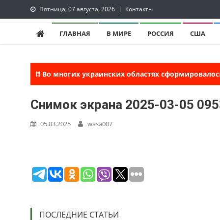
Skip
Пятница, 07 августа, 2026
Контакты
to
lentaruss
lentaruss — Новости
content
ГЛАВНАЯ
В МИРЕ
РОССИЯ
США
❗❗ Во многих украинских областях сформировалос
Снимок экрана 2025-03-05 09
05.03.2025
wasa007
ПОСЛЕДНИЕ СТАТЬИ