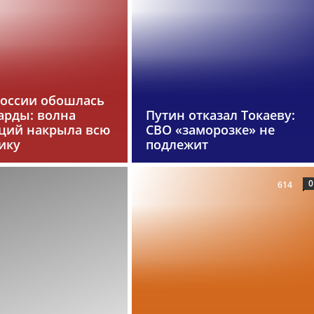
России обошлась
арды: волна
Путин отказал Токаеву:
ций накрыла всю
СВО «заморозке» не
ику
подлежит
0
614