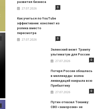
развития бизнеса
0
27.07.2026
:
Как учиться по YouTube
эффективнее: конспект из
ролика вместо
пересмотра
0
27.07.2026
Зеленский везет Трампу
ультиматум для России
0
27.07.2026
Потеря России обошлась
в миллиарды: волна
ликвидаций накрыла всю
Прибалтику
0
27.07.2026
Путин отказал Токаеву:
СВО «заморозке» не