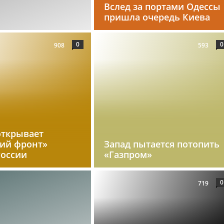
Вслед за портами Одессы
пришла очередь Киева
0
0
908
593
открывает
кий фронт»
Запад пытается потопить
России
«Газпром»
0
719