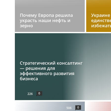
Почему Европа решила
Украине
украсть наши нефть и
единств
зерно
избежат
Стратегический консалтинг
— решения для
эффективного развития
бизнеса
0
226
0
506