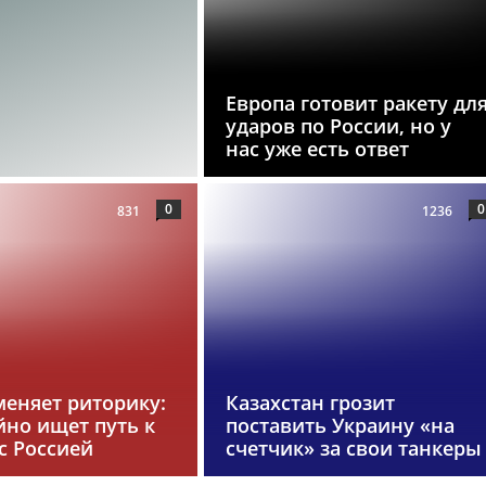
Европа готовит ракету дл
ударов по России, но у
нас уже есть ответ
0
0
831
1236
меняет риторику:
Казахстан грозит
йно ищет путь к
поставить Украину «на
с Россией
счетчик» за свои танкеры