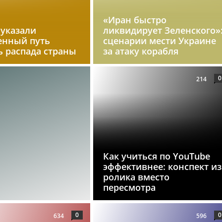
«Иран быстро
 указали
ликвидирует Зеленского»
енный путь
сценарии мести Украине
ь распада страны
за атаку корабля
0
214
Как учиться по YouTube
эффективнее: конспект из
ролика вместо
пересмотра
0
0
634
596