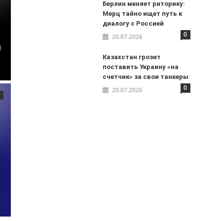
Берлин меняет риторику:
Мерц тайно ищет путь к
диалогу с Россией
0
20.07.2026
я
Казахстан грозит
поставить Украину «на
счетчик» за свои танкеры
0
20.07.2026