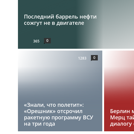
Последний баррель нефти
сожгут не в двигателе
0
365
0
1283
«Знали, что полетит»:
«Орешник» отсрочил
Берлин 
ракетную программу ВСУ
Мерц та
на три года
диалогу 