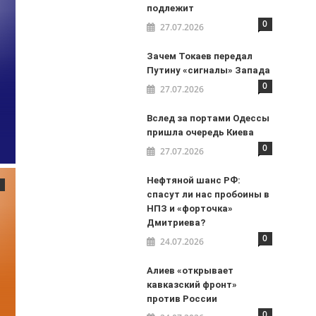
подлежит
0
27.07.2026
Зачем Токаев передал
Путину «сигналы» Запада
0
27.07.2026
Вслед за портами Одессы
пришла очередь Киева
0
27.07.2026
Нефтяной шанс РФ:
спасут ли нас пробоины в
НПЗ и «форточка»
Дмитриева?
0
24.07.2026
Алиев «открывает
кавказский фронт»
против России
0