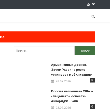
е...
Найти:
Армия живых дронов.
Зачем Украина резко
усиливает мобилизацию
0
28.07.2026
Россия напомнила США о
«пацанской совести»:
Анкоридж – жив
0
28.07.2026