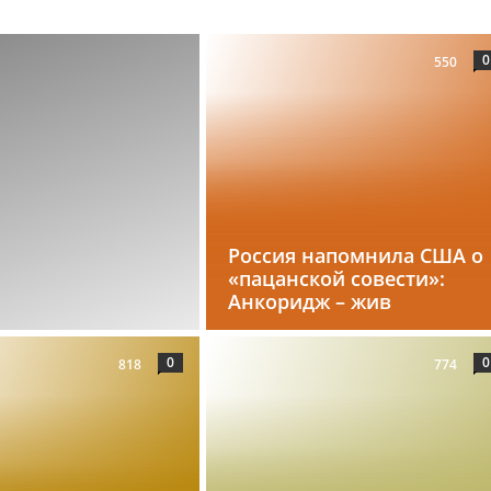
0
550
Россия напомнила США о
«пацанской совести»:
Анкоридж – жив
0
0
818
774