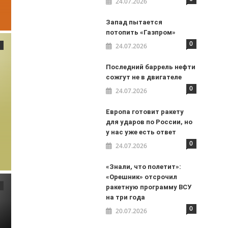
24.07.2026
Запад пытается
потопить «Газпром»
0
24.07.2026
Последний баррель нефти
сожгут не в двигателе
0
24.07.2026
Европа готовит ракету
для ударов по России, но
у нас уже есть ответ
0
24.07.2026
«Знали, что полетит»:
«Орешник» отсрочил
ракетную программу ВСУ
на три года
0
20.07.2026