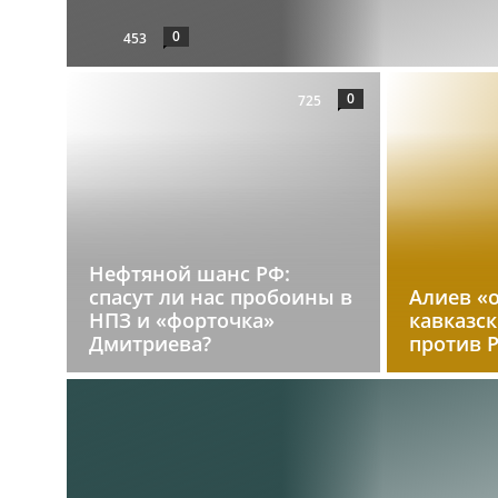
0
453
0
725
Нефтяной шанс РФ:
спасут ли нас пробоины в
Алиев «
НПЗ и «форточка»
кавказс
Дмитриева?
против 