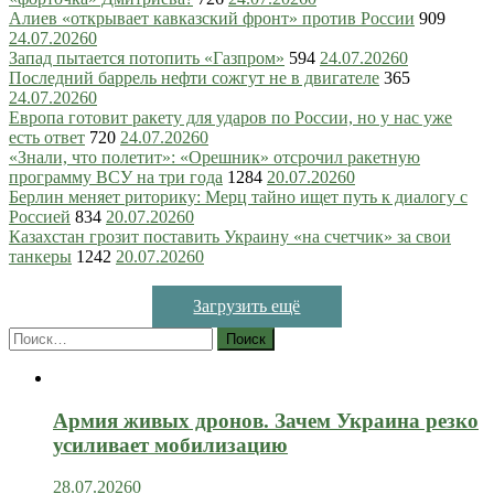
Алиев «открывает кавказский фронт» против России
909
24.07.2026
0
Запад пытается потопить «Газпром»
594
24.07.2026
0
Последний баррель нефти сожгут не в двигателе
365
24.07.2026
0
Европа готовит ракету для ударов по России, но у нас уже
есть ответ
720
24.07.2026
0
«Знали, что полетит»: «Орешник» отсрочил ракетную
программу ВСУ на три года
1284
20.07.2026
0
Берлин меняет риторику: Мерц тайно ищет путь к диалогу с
Россией
834
20.07.2026
0
Казахстан грозит поставить Украину «на счетчик» за свои
танкеры
1242
20.07.2026
0
Загрузить ещё
Найти:
Армия живых дронов. Зачем Украина резко
усиливает мобилизацию
28.07.2026
0