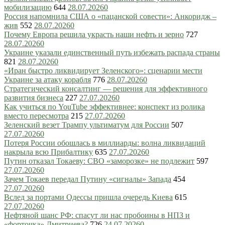
мобилизацию
644
28.07.2026
0
Россия напомнила США о «пацанской совести»: Анкоридж –
жив
552
28.07.2026
0
Почему Европа решила украсть наши нефть и зерно
727
28.07.2026
0
Украине указали единственный путь избежать распада страны
821
28.07.2026
0
«Иран быстро ликвидирует Зеленского»: сценарии мести
Украине за атаку корабля
776
28.07.2026
0
Стратегический консалтинг — решения для эффективного
развития бизнеса
227
27.07.2026
0
Как учиться по YouTube эффективнее: конспект из ролика
вместо пересмотра
215
27.07.2026
0
Зеленский везет Трампу ультиматум для России
507
27.07.2026
0
Потеря России обошлась в миллиарды: волна ликвидаций
накрыла всю Прибалтику
635
27.07.2026
0
Путин отказал Токаеву: СВО «заморозке» не подлежит
597
27.07.2026
0
Зачем Токаев передал Путину «сигналы» Запада
454
27.07.2026
0
Вслед за портами Одессы пришла очередь Киева
615
27.07.2026
0
Нефтяной шанс РФ: спасут ли нас пробоины в НПЗ и
«форточка» Дмитриева?
726
24.07.2026
0