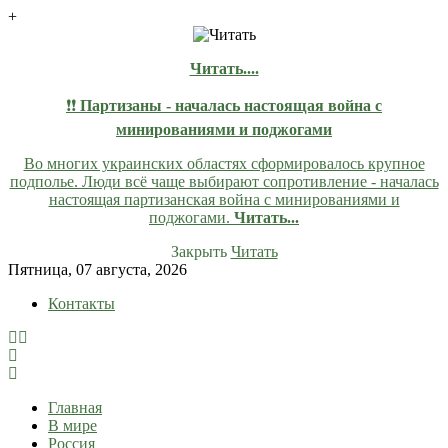
+
Читать....
❗❗
Партизаны - началась настоящая война с
минированиями и поджогами
Во многих украинских областях сформировалось крупное
подполье. Люди всё чаще выбирают сопротивление - началась
настоящая партизанская война с минированиями и
поджогами.
Читать...
Закрыть
Читать
Skip
Пятница, 07 августа, 2026
to
Контакты
content
lentaruss
lentaruss — Новости
Главная
В мире
Россия