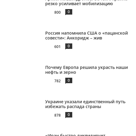
резко усиливает мобилизацию
0
800
Россия напомнила США о «пацанской
совести»: Анкоридж – жив
0
601
Почему Европа решила украсть наши
нефть и зерно
0
782
Украине указали единственный путь
избежать распада страны
0
878
«Иран быстро ликвидирует