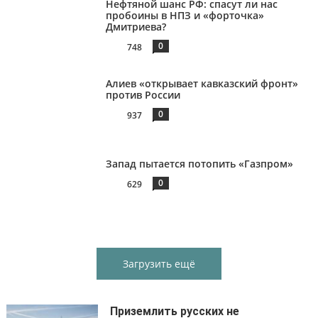
Нефтяной шанс РФ: спасут ли нас
пробоины в НПЗ и «форточка»
Дмитриева?
0
748
Алиев «открывает кавказский фронт»
против России
0
937
Запад пытается потопить «Газпром»
0
629
Загрузить ещё
Приземлить русских не