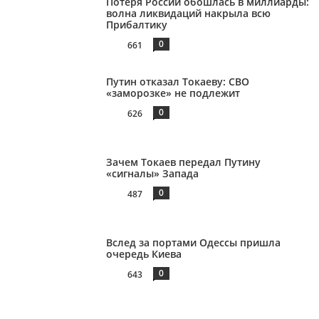
Потеря России обошлась в миллиарды:
волна ликвидаций накрыла всю
Прибалтику
0
661
Путин отказал Токаеву: СВО
«заморозке» не подлежит
0
626
Зачем Токаев передал Путину
«сигналы» Запада
0
487
Вслед за портами Одессы пришла
очередь Киева
0
643