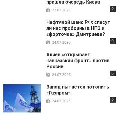
пришла очередь Киева
0
27.07.2026
Нефтяной шанс РФ: спасут
ли нас пробоины в НПЗ и
«форточка» Дмитриева?
0
24.07.2026
Алиев «открывает
кавказский фронт» против
России
0
24.07.2026
Запад пытается потопить
«Газпром»
0
24.07.2026