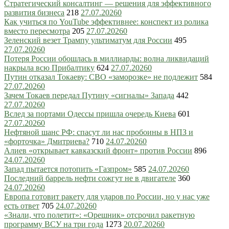
Стратегический консалтинг — решения для эффективного
развития бизнеса
218
27.07.2026
0
Как учиться по YouTube эффективнее: конспект из ролика
вместо пересмотра
205
27.07.2026
0
Зеленский везет Трампу ультиматум для России
495
27.07.2026
0
Потеря России обошлась в миллиарды: волна ликвидаций
накрыла всю Прибалтику
624
27.07.2026
0
Путин отказал Токаеву: СВО «заморозке» не подлежит
584
27.07.2026
0
Зачем Токаев передал Путину «сигналы» Запада
442
27.07.2026
0
Вслед за портами Одессы пришла очередь Киева
601
27.07.2026
0
Нефтяной шанс РФ: спасут ли нас пробоины в НПЗ и
«форточка» Дмитриева?
710
24.07.2026
0
Алиев «открывает кавказский фронт» против России
896
24.07.2026
0
Запад пытается потопить «Газпром»
585
24.07.2026
0
Последний баррель нефти сожгут не в двигателе
360
24.07.2026
0
Европа готовит ракету для ударов по России, но у нас уже
есть ответ
705
24.07.2026
0
«Знали, что полетит»: «Орешник» отсрочил ракетную
программу ВСУ на три года
1273
20.07.2026
0