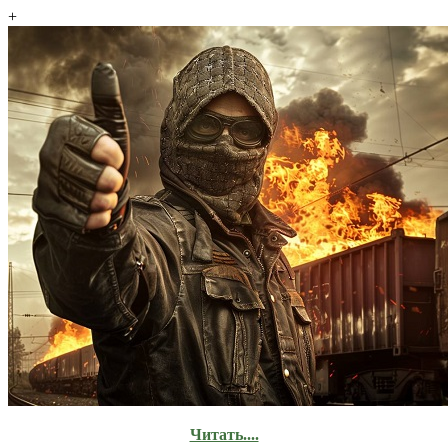
+
Читать....