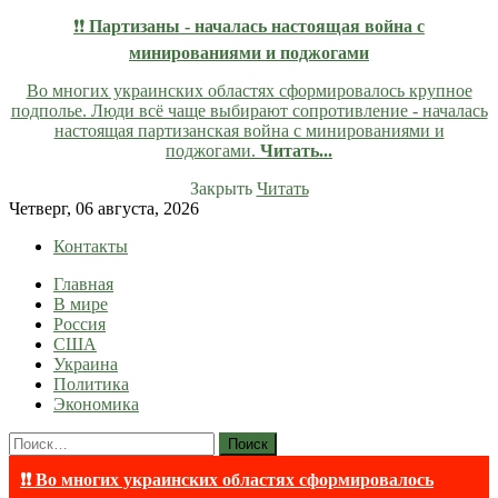
❗❗
Партизаны - началась настоящая война с
минированиями и поджогами
Во многих украинских областях сформировалось крупное
подполье. Люди всё чаще выбирают сопротивление - началась
настоящая партизанская война с минированиями и
поджогами.
Читать...
Закрыть
Читать
Skip
Четверг, 06 августа, 2026
to
Контакты
content
Главная
lentaruss
lentaruss — Новости
В мире
Россия
США
Украина
Политика
Экономика
Найти:
❗❗ Во многих украинских областях сформировалось