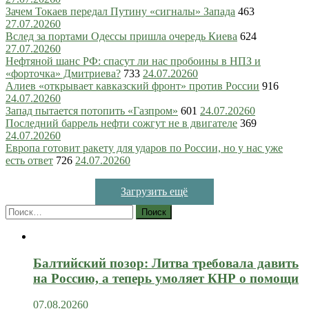
Зачем Токаев передал Путину «сигналы» Запада
463
27.07.2026
0
Вслед за портами Одессы пришла очередь Киева
624
27.07.2026
0
Нефтяной шанс РФ: спасут ли нас пробоины в НПЗ и
«форточка» Дмитриева?
733
24.07.2026
0
Алиев «открывает кавказский фронт» против России
916
24.07.2026
0
Запад пытается потопить «Газпром»
601
24.07.2026
0
Последний баррель нефти сожгут не в двигателе
369
24.07.2026
0
Европа готовит ракету для ударов по России, но у нас уже
есть ответ
726
24.07.2026
0
Загрузить ещё
Найти:
Балтийский позор: Литва требовала давить
на Россию, а теперь умоляет КНР о помощи
07.08.2026
0