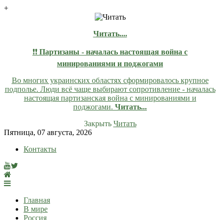
+
Читать....
❗❗
Партизаны - началась настоящая война с
минированиями и поджогами
Во многих украинских областях сформировалось крупное
подполье. Люди всё чаще выбирают сопротивление - началась
настоящая партизанская война с минированиями и
поджогами.
Читать...
Закрыть
Читать
Skip
Пятница, 07 августа, 2026
to
Контакты
content
lentaruss
lentaruss — Новости
Главная
В мире
Россия