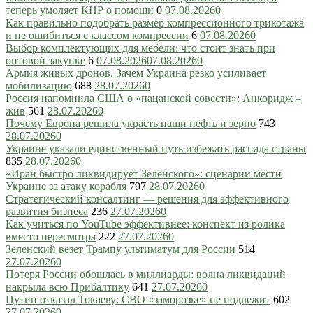
теперь умоляет КНР о помощи
0
07.08.2026
0
Как правильно подобрать размер компрессионного трикотажа
и не ошибиться с классом компрессии
6
07.08.2026
0
Выбор комплектующих для мебели: что стоит знать при
оптовой закупке
6
07.08.2026
07.08.2026
0
Армия живых дронов. Зачем Украина резко усиливает
мобилизацию
688
28.07.2026
0
Россия напомнила США о «пацанской совести»: Анкоридж –
жив
561
28.07.2026
0
Почему Европа решила украсть наши нефть и зерно
743
28.07.2026
0
Украине указали единственный путь избежать распада страны
835
28.07.2026
0
«Иран быстро ликвидирует Зеленского»: сценарии мести
Украине за атаку корабля
797
28.07.2026
0
Стратегический консалтинг — решения для эффективного
развития бизнеса
236
27.07.2026
0
Как учиться по YouTube эффективнее: конспект из ролика
вместо пересмотра
222
27.07.2026
0
Зеленский везет Трампу ультиматум для России
514
27.07.2026
0
Потеря России обошлась в миллиарды: волна ликвидаций
накрыла всю Прибалтику
641
27.07.2026
0
Путин отказал Токаеву: СВО «заморозке» не подлежит
602
27.07.2026
0