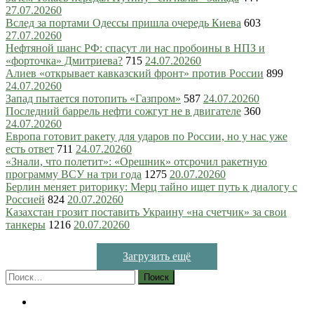
27.07.2026
0
Вслед за портами Одессы пришла очередь Киева
603
27.07.2026
0
Нефтяной шанс РФ: спасут ли нас пробоины в НПЗ и
«форточка» Дмитриева?
715
24.07.2026
0
Алиев «открывает кавказский фронт» против России
899
24.07.2026
0
Запад пытается потопить «Газпром»
587
24.07.2026
0
Последний баррель нефти сожгут не в двигателе
360
24.07.2026
0
Европа готовит ракету для ударов по России, но у нас уже
есть ответ
711
24.07.2026
0
«Знали, что полетит»: «Орешник» отсрочил ракетную
программу ВСУ на три года
1275
20.07.2026
0
Берлин меняет риторику: Мерц тайно ищет путь к диалогу с
Россией
824
20.07.2026
0
Казахстан грозит поставить Украину «на счетчик» за свои
танкеры
1216
20.07.2026
0
Загрузить ещё
Найти: