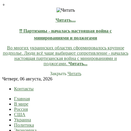
+
Читать....
❗❗
Партизаны - началась настоящая война с
минированиями и поджогами
Во многих украинских областях сформировалось крупное
подполье. Люди всё чаще выбирают сопротивление - началась
настоящая партизанская война с минированиями и
поджогами.
Читать...
Закрыть
Читать
Skip
Четверг, 06 августа, 2026
to
Контакты
content
Главная
lentaruss
lentaruss — Новости
В мире
Россия
США
Украина
Политика
Экономика