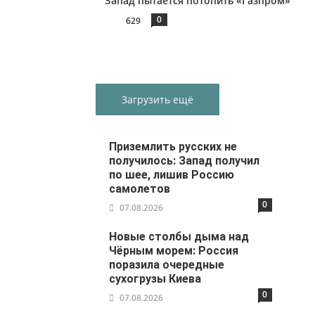
Запад пытается потопить «Газпром»
0
629
Загрузить ещё
Приземлить русских не
получилось: Запад получил
по шее, лишив Россию
самолетов
0
07.08.2026
Новые столбы дыма над
Чёрным морем: Россия
поразила очередные
сухогрузы Киева
0
07.08.2026