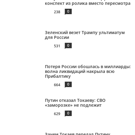
конспект из ролика вместо пересмотра
0
238
Зеленский везет Трампу ультиматум
для России
0
531
Потеря России обошлась в миллиарды:
волна ликвидаций накрыла всю
Прибалтику
0
664
Путин отказал Токаеву: СВО
«заморозке» не подлежит
0
629
Зачем Токаев передал Путину