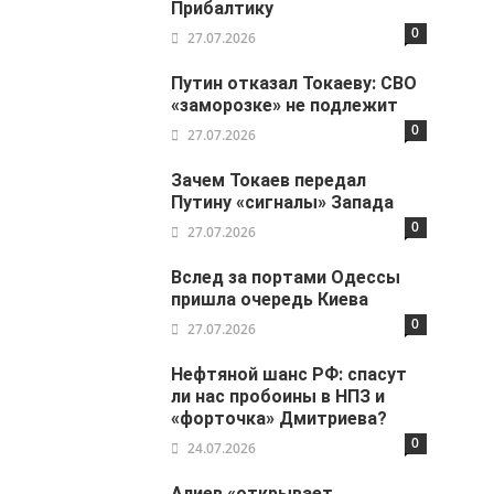
Прибалтику
0
27.07.2026
Путин отказал Токаеву: СВО
«заморозке» не подлежит
0
27.07.2026
Зачем Токаев передал
Путину «сигналы» Запада
0
27.07.2026
Вслед за портами Одессы
пришла очередь Киева
0
27.07.2026
Нефтяной шанс РФ: спасут
ли нас пробоины в НПЗ и
«форточка» Дмитриева?
0
24.07.2026
Алиев «открывает