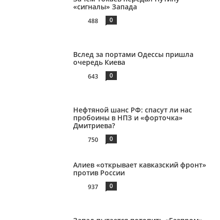
«сигналы» Запада
0
488
Вслед за портами Одессы пришла
очередь Киева
0
643
Нефтяной шанс РФ: спасут ли нас
пробоины в НПЗ и «форточка»
Дмитриева?
0
750
Алиев «открывает кавказский фронт»
против России
0
937