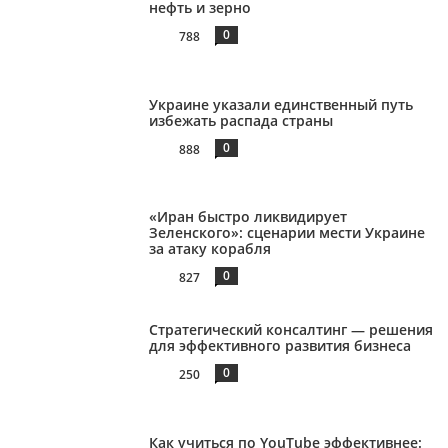
нефть и зерно
0
788
Украине указали единственный путь
избежать распада страны
0
888
«Иран быстро ликвидирует
Зеленского»: сценарии мести Украине
за атаку корабля
0
827
Стратегический консалтинг — решения
для эффективного развития бизнеса
0
250
Как учиться по YouTube эффективнее: