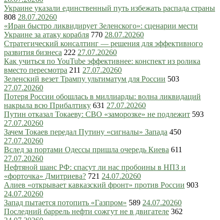
Украине указали единственный путь избежать распада страны
808
28.07.2026
0
«Иран быстро ликвидирует Зеленского»: сценарии мести
Украине за атаку корабля
770
28.07.2026
0
Стратегический консалтинг — решения для эффективного
развития бизнеса
222
27.07.2026
0
Как учиться по YouTube эффективнее: конспект из ролика
вместо пересмотра
211
27.07.2026
0
Зеленский везет Трампу ультиматум для России
503
27.07.2026
0
Потеря России обошлась в миллиарды: волна ликвидаций
накрыла всю Прибалтику
631
27.07.2026
0
Путин отказал Токаеву: СВО «заморозке» не подлежит
593
27.07.2026
0
Зачем Токаев передал Путину «сигналы» Запада
450
27.07.2026
0
Вслед за портами Одессы пришла очередь Киева
611
27.07.2026
0
Нефтяной шанс РФ: спасут ли нас пробоины в НПЗ и
«форточка» Дмитриева?
721
24.07.2026
0
Алиев «открывает кавказский фронт» против России
903
24.07.2026
0
Запад пытается потопить «Газпром»
589
24.07.2026
0
Последний баррель нефти сожгут не в двигателе
362