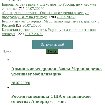
24.07.2026
0
Европа готовит ракету для ударов по России, но у нас уже
есть ответ
715
24.07.2026
0
«Знали, что полетит»: «Орешник» отсрочил ракетную
программу ВСУ на три года
1280
20.07.2026
0
Берлин меняет риторику: Мерц тайно ищет путь к диалогу с
Россией
828
20.07.2026
0
Казахстан грозит поставить Украину «на счетчик» за свои
танкеры
1229
20.07.2026
0
Загрузить ещё
Найти:
Армия живых дронов. Зачем Украина резко
усиливает мобилизацию
28.07.2026
0
Россия напомнила США о «пацанской
совести»: Анкоридж – жив