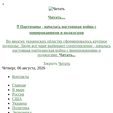
+
Читать....
❗❗
Партизаны - началась настоящая война с
минированиями и поджогами
Во многих украинских областях сформировалось крупное
подполье. Люди всё чаще выбирают сопротивление - началась
настоящая партизанская война с минированиями и
поджогами.
Читать...
Закрыть
Читать
Skip
Четверг, 06 августа, 2026
to
Контакты
content
Главная
lentaruss
lentaruss — Новости
В мире
Россия
США
Украина
Политика
Экономика