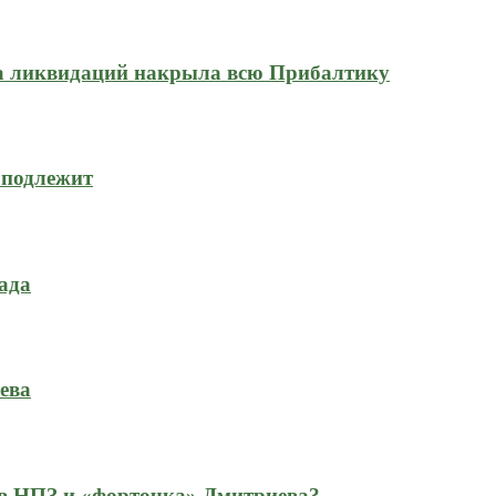
на ликвидаций накрыла всю Прибалтику
 подлежит
ада
ева
 в НПЗ и «форточка» Дмитриева?