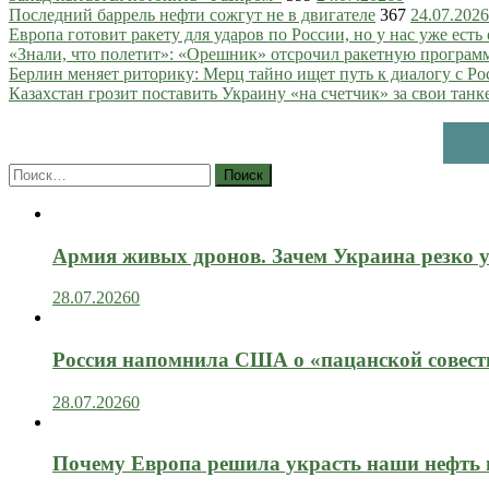
Последний баррель нефти сожгут не в двигателе
367
24.07.2026
Европа готовит ракету для ударов по России, но у нас уже есть 
«Знали, что полетит»: «Орешник» отсрочил ракетную програм
Берлин меняет риторику: Мерц тайно ищет путь к диалогу с Ро
Казахстан грозит поставить Украину «на счетчик» за свои танк
Найти:
Армия живых дронов. Зачем Украина резко 
28.07.2026
0
Россия напомнила США о «пацанской совест
28.07.2026
0
Почему Европа решила украсть наши нефть 