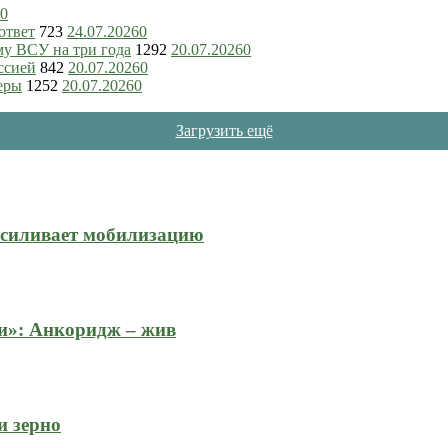
0
ответ
723
24.07.2026
0
му ВСУ на три года
1292
20.07.2026
0
ссией
842
20.07.2026
0
еры
1252
20.07.2026
0
Загрузить ещё
усиливает мобилизацию
и»: Анкоридж – жив
и зерно