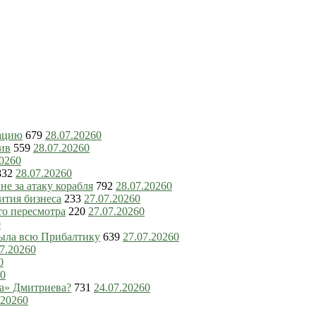
зацию
679
28.07.2026
0
ив
559
28.07.2026
0
2026
0
832
28.07.2026
0
е за атаку корабля
792
28.07.2026
0
ития бизнеса
233
27.07.2026
0
то пересмотра
220
27.07.2026
0
0
рыла всю Прибалтику
639
27.07.2026
0
7.2026
0
0
0
ка» Дмитриева?
731
24.07.2026
0
.2026
0