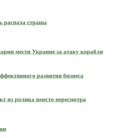
ь распада страны
нарии мести Украине за атаку корабля
ффективного развития бизнеса
кт из ролика вместо пересмотра
сии