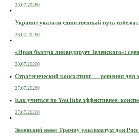
28.07.2026
0
Украине указали единственный путь избежат
28.07.2026
0
«Иран быстро ликвидирует Зеленского»: сце
28.07.2026
0
Стратегический консалтинг — решения для э
27.07.2026
0
Как учиться по YouTube эффективнее: конспе
27.07.2026
0
Зеленский везет Трампу ультиматум для Рос