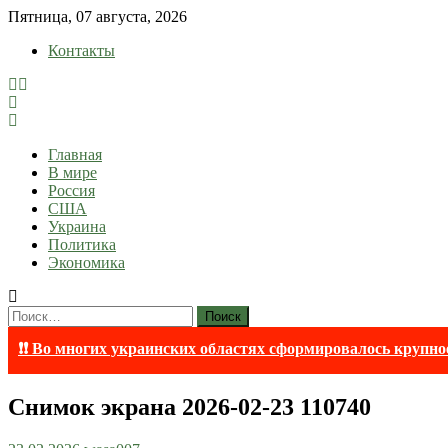
Skip
Пятница, 07 августа, 2026
to
Контакты
content
lentaruss
lentaruss — Новости
Главная
В мире
Россия
США
Украина
Политика
Экономика
Найти:
❗❗ Во многих украинских областях сформировалось крупно
Снимок экрана 2026-02-23 110740