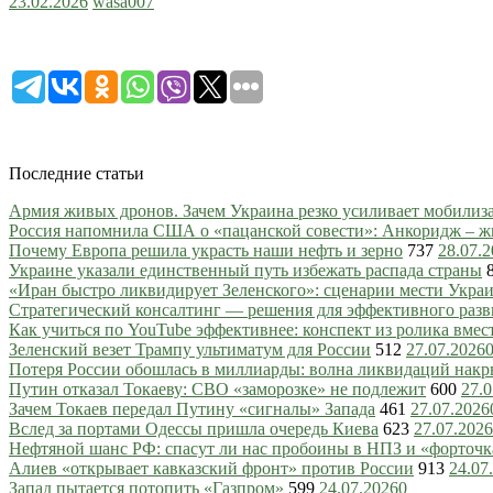
23.02.2026
wasa007
Последние статьи
Армия живых дронов. Зачем Украина резко усиливает мобили
Россия напомнила США о «пацанской совести»: Анкоридж – ж
Почему Европа решила украсть наши нефть и зерно
737
28.07.
Украине указали единственный путь избежать распада страны
«Иран быстро ликвидирует Зеленского»: сценарии мести Украин
Стратегический консалтинг — решения для эффективного разв
Как учиться по YouTube эффективнее: конспект из ролика вмес
Зеленский везет Трампу ультиматум для России
512
27.07.2026
Потеря России обошлась в миллиарды: волна ликвидаций нак
Путин отказал Токаеву: СВО «заморозке» не подлежит
600
27.0
Зачем Токаев передал Путину «сигналы» Запада
461
27.07.2026
Вслед за портами Одессы пришла очередь Киева
623
27.07.2026
Нефтяной шанс РФ: спасут ли нас пробоины в НПЗ и «форточ
Алиев «открывает кавказский фронт» против России
913
24.07
Запад пытается потопить «Газпром»
599
24.07.2026
0