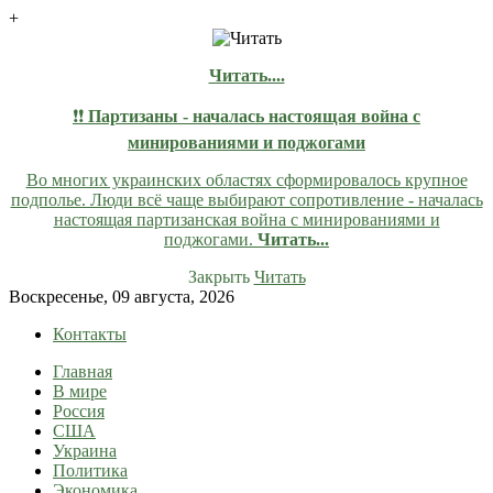
+
Читать....
❗❗
Партизаны - началась настоящая война с
минированиями и поджогами
Во многих украинских областях сформировалось крупное
подполье. Люди всё чаще выбирают сопротивление - началась
настоящая партизанская война с минированиями и
поджогами.
Читать...
Закрыть
Читать
Skip
Воскресенье, 09 августа, 2026
to
Контакты
content
Главная
lentaruss
lentaruss — Новости
В мире
Россия
США
Украина
Политика
Экономика