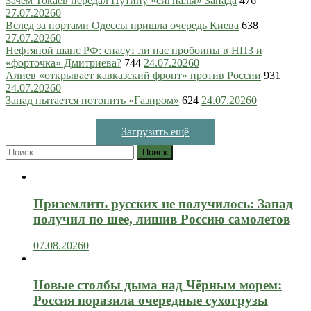
Зачем Токаев передал Путину «сигналы» Запада
476
27.07.2026
0
Вслед за портами Одессы пришла очередь Киева
638
27.07.2026
0
Нефтяной шанс РФ: спасут ли нас пробоины в НПЗ и
«форточка» Дмитриева?
744
24.07.2026
0
Алиев «открывает кавказский фронт» против России
931
24.07.2026
0
Запад пытается потопить «Газпром»
624
24.07.2026
0
Загрузить ещё
Найти:
Приземлить русских не получилось: Запад
получил по шее, лишив Россию самолетов
07.08.2026
0
Новые столбы дыма над Чёрным морем:
Россия поразила очередные сухогрузы