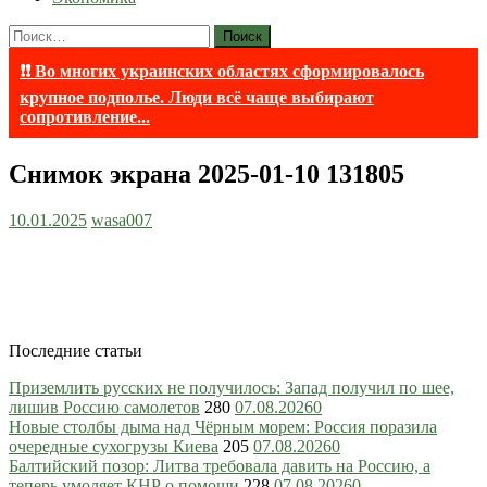
Найти:
❗❗ Во многих украинских областях сформировалось
крупное подполье. Люди всё чаще выбирают
сопротивление...
Снимок экрана 2025-01-10 131805
10.01.2025
wasa007
Последние статьи
Приземлить русских не получилось: Запад получил по шее,
лишив Россию самолетов
280
07.08.2026
0
Новые столбы дыма над Чёрным морем: Россия поразила
очередные сухогрузы Киева
205
07.08.2026
0
Балтийский позор: Литва требовала давить на Россию, а
теперь умоляет КНР о помощи
228
07.08.2026
0