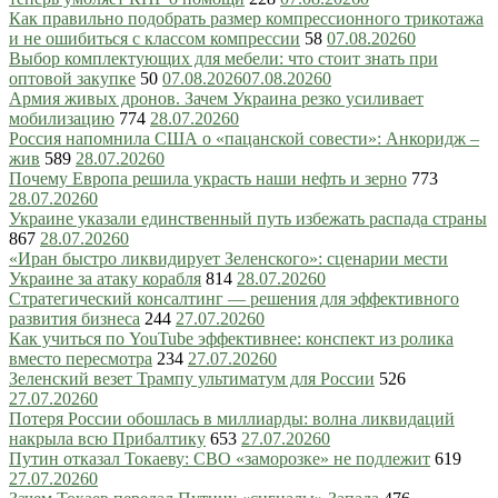
Как правильно подобрать размер компрессионного трикотажа
и не ошибиться с классом компрессии
58
07.08.2026
0
Выбор комплектующих для мебели: что стоит знать при
оптовой закупке
50
07.08.2026
07.08.2026
0
Армия живых дронов. Зачем Украина резко усиливает
мобилизацию
774
28.07.2026
0
Россия напомнила США о «пацанской совести»: Анкоридж –
жив
589
28.07.2026
0
Почему Европа решила украсть наши нефть и зерно
773
28.07.2026
0
Украине указали единственный путь избежать распада страны
867
28.07.2026
0
«Иран быстро ликвидирует Зеленского»: сценарии мести
Украине за атаку корабля
814
28.07.2026
0
Стратегический консалтинг — решения для эффективного
развития бизнеса
244
27.07.2026
0
Как учиться по YouTube эффективнее: конспект из ролика
вместо пересмотра
234
27.07.2026
0
Зеленский везет Трампу ультиматум для России
526
27.07.2026
0
Потеря России обошлась в миллиарды: волна ликвидаций
накрыла всю Прибалтику
653
27.07.2026
0
Путин отказал Токаеву: СВО «заморозке» не подлежит
619
27.07.2026
0