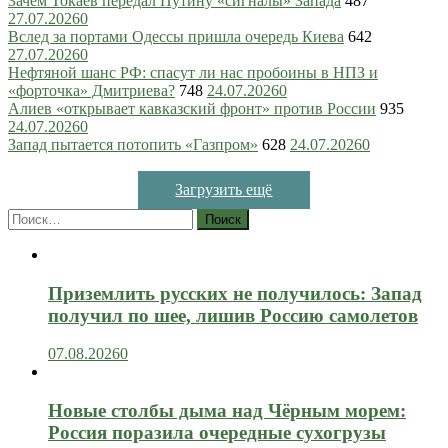
Зачем Токаев передал Путину «сигналы» Запада
487
27.07.2026
0
Вслед за портами Одессы пришла очередь Киева
642
27.07.2026
0
Нефтяной шанс РФ: спасут ли нас пробоины в НПЗ и
«форточка» Дмитриева?
748
24.07.2026
0
Алиев «открывает кавказский фронт» против России
935
24.07.2026
0
Запад пытается потопить «Газпром»
628
24.07.2026
0
Загрузить ещё
Найти:
Приземлить русских не получилось: Запад
получил по шее, лишив Россию самолетов
07.08.2026
0
Новые столбы дыма над Чёрным морем:
Россия поразила очередные сухогрузы