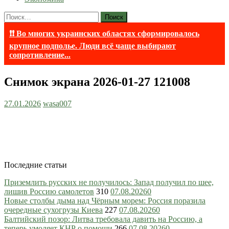
Найти:
❗❗ Во многих украинских областях сформировалось
крупное подполье. Люди всё чаще выбирают
сопротивление...
Снимок экрана 2026-01-27 121008
27.01.2026
wasa007
Последние статьи
Приземлить русских не получилось: Запад получил по шее,
лишив Россию самолетов
310
07.08.2026
0
Новые столбы дыма над Чёрным морем: Россия поразила
очередные сухогрузы Киева
227
07.08.2026
0
Балтийский позор: Литва требовала давить на Россию, а
теперь умоляет КНР о помощи
266
07.08.2026
0