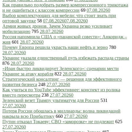
Как правильно подобрать размер компрессионного трикотажа
и не ошибиться с классом компрессии
69
07.08.2026
0
Выбор комплектующих для мебели: что стоит знать при
оптовой закупке
58
07.08.2026
07.08.2026
0
Армия живых дронов. Зачем Украина резко усиливает
мобилизацию
795
28.07.2026
0
Россия напомнила США о «пацанской совести»: Анкоридж –
жив
601
28.07.2026
0
Почему Европа решила украсть наши нефть и зерно
780
28.07.2026
0
Украине указали единственный путь избежать распада страны
876
28.07.2026
0
«Иран быстро ликвидирует Зеленского»: сценарии мести
Украине за атаку корабля
822
28.07.2026
0
Стратегический консалтинг — решения для эффективного
развития бизнеса
248
27.07.2026
0
Как учиться по YouTube эффективнее: конспект из ролика
вместо пересмотра
238
27.07.2026
0
Зеленский везет Трампу ультиматум для России
531
27.07.2026
0
Потеря России обошлась в миллиарды: волна ликвидаций
накрыла всю Прибалтику
660
27.07.2026
0
Путин отказал Токаеву: СВО «заморозке» не подлежит
625
27.07.2026
0