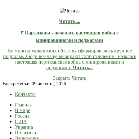
+
Читать....
❗❗
Партизаны - началась настоящая война с
минированиями и поджогами
Во многих украинских областях сформировалось крупное
подполье. Люди всё чаще выбирают сопротивление - началась
настоящая партизанская война с минированиями и
поджогами.
Читать...
Закрыть
Читать
Skip
Воскресенье, 09 августа, 2026
to
Контакты
content
Главная
lentaruss
lentaruss — Новости
В мире
Россия
США
Украина
Политика
Экономика