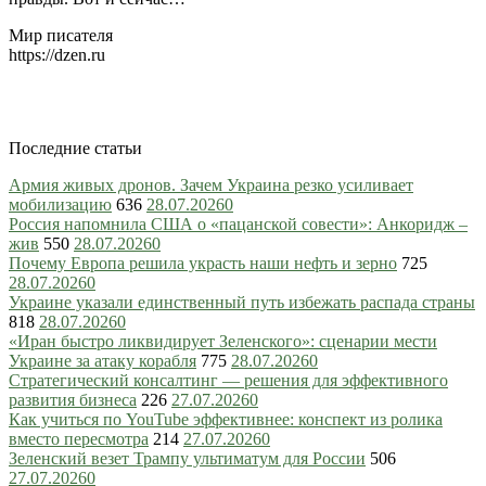
Мир писателя
https://dzen.ru
Последние статьи
Армия живых дронов. Зачем Украина резко усиливает
мобилизацию
636
28.07.2026
0
Россия напомнила США о «пацанской совести»: Анкоридж –
жив
550
28.07.2026
0
Почему Европа решила украсть наши нефть и зерно
725
28.07.2026
0
Украине указали единственный путь избежать распада страны
818
28.07.2026
0
«Иран быстро ликвидирует Зеленского»: сценарии мести
Украине за атаку корабля
775
28.07.2026
0
Стратегический консалтинг — решения для эффективного
развития бизнеса
226
27.07.2026
0
Как учиться по YouTube эффективнее: конспект из ролика
вместо пересмотра
214
27.07.2026
0
Зеленский везет Трампу ультиматум для России
506
27.07.2026
0