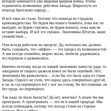
которой начинается уже мировая ядерная война, чтобы
ограничить возможные действия Запада. Шарахнуть по
некогда братскому народу…
И всё-таки не стали. Потому что никогда не страдали
кровожадностью. Не будем мы никого бомбить, пока нас не
вынудят, не будем стрелять, не будем воевать, пока нам не
оставят выбора. И всё это связано. Экономика Штатов, наше
спокойствие…
Они всегда работали на пределе. Да, печально им, должно
быть, сознавать, что «айфон» — это предел их возможностей.
А мы всегда спокойно, мирно жили, любили, радовались,
исследовали и развивались.
Именно поэтому, когда по нашей экономике нанесли удар, то
ожидания её скорого развала вовсе не были ошибкой. Нет,
экономика бы развалилась… если бы это была одна из стран
Запада. Одного не учли, что народ здесь совершенно другой,
и он за год перевернул всё с ног на голову. Не без помощи, не
без труда, но перевернул.
Так надо ли было бахнуть? Да нет, конечно! А иначе бы мы
проиграли. А проигрывать — это не в нашей природе. Мы
всегда побеждаем, потому что всегда стоим на стороне
правды. Вот и сейчас…