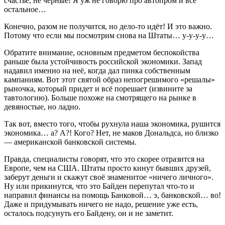
счастье, не чёрные! Я уж не говорю про автопром и всё
остальное…
Конечно, разом не получится, но дело-то идёт! И это важно.
Потому что если мы посмотрим снова на Штаты… у-у-у-у…
Обратите внимание, основным предметом беспокойства
раньше была устойчивость российской экономики. Запад
надавил именно на неё, когда дал пинка собственным
кампаниям. Вот этот святой образ непогрешимого «решалы»
рыночка, который придет и всё порешает (извините за
тавтологию). Больше похоже на смотрящего на рынке в
девяностые, но ладно.
Так вот, вместо того, чтобы рухнула наша экономика, рушится
экономика… а? А?! Кого? Нет, не маков Дональдса, но близко
— американской банковской системы.
Правда, специалисты говорят, что это скорее отразится на
Европе, чем на США. Штаты просто кинут бывших друзей,
заберут деньги и скажут своё знаменитое «ничего личного».
Ну или прикинутся, что это Байден перепутал что-то и
направил финансы на помощь Банковой… э, банковской… во!
Даже и придумывать ничего не надо, решение уже есть,
осталось подсунуть его Байдену, он и не заметит.