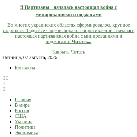
❗❗
Партизаны - началась настоящая война с
минированиями и поджогами
Во многих украинских областях сформировалось крупное
подполье. Люди всё чаще выбирают сопротивление - началась
настоящая партизанская война с минированиями и
поджогами.
Читать...
Закрыть
Читать
Skip
Пятница, 07 августа, 2026
to
Контакты
content
lentaruss
lentaruss — Новости
Главная
В мире
Россия
США
Украина
Политика
Экономика