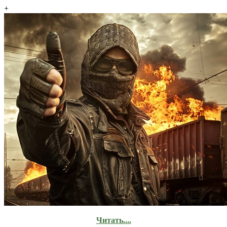
+
Читать....