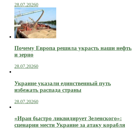
28.07.2026
0
Почему Европа решила украсть наши нефть
и зерно
28.07.2026
0
Украине указали единственный путь
избежать распада страны
28.07.2026
0
«Иран быстро ликвидирует Зеленского»:
сценарии мести Украине за атаку корабля