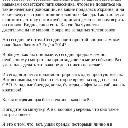
навыками советского пятиклассника, чтобы не поддаться на
такие нелепые провокации, на какие поддалась Украина, и на
какие ведутся страны цивилизованного Запада. Так и хочется
вспомнить, что «у нас в клубе, принято джентльменам верить
на слово». Видно, так и есть. Какую бы чушь эти
джентльмены не мололи с экранов западных телевизоров.
Но сегодня не о том. Сегодня один простой вопрос: а может
надо было бахнуть? Ещё в 2014?
В общем, как вы понимаете, сегодня продолжаем по-
необычному смотреть на происходящие в мире события. Раз
уж за нас сделать это важное дело никто не желает.
И сегодня хочется продемонстрировать одну простую мысль.
Вот вспомним, что было некоторое время назад, до начала
СВО. Западные бренды, колы, бургеры, айфоны — уай, жизнь
красивая!
Какая потрясающая была техника, какое всё…
Погодите-ка минутку. А вы вообще уверены, что оно такое
потрясающее?
Я это о том, что, вот, ушли бренды (которыми лично я в