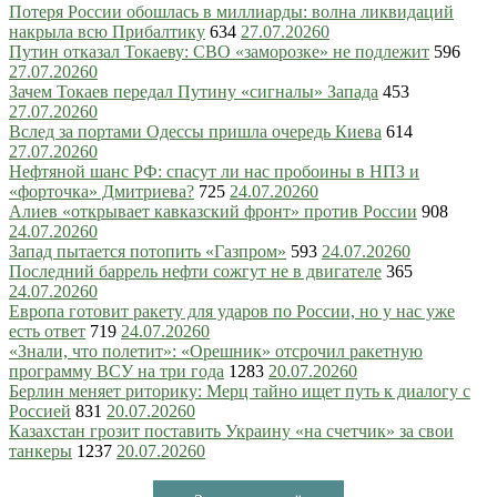
Потеря России обошлась в миллиарды: волна ликвидаций
накрыла всю Прибалтику
634
27.07.2026
0
Путин отказал Токаеву: СВО «заморозке» не подлежит
596
27.07.2026
0
Зачем Токаев передал Путину «сигналы» Запада
453
27.07.2026
0
Вслед за портами Одессы пришла очередь Киева
614
27.07.2026
0
Нефтяной шанс РФ: спасут ли нас пробоины в НПЗ и
«форточка» Дмитриева?
725
24.07.2026
0
Алиев «открывает кавказский фронт» против России
908
24.07.2026
0
Запад пытается потопить «Газпром»
593
24.07.2026
0
Последний баррель нефти сожгут не в двигателе
365
24.07.2026
0
Европа готовит ракету для ударов по России, но у нас уже
есть ответ
719
24.07.2026
0
«Знали, что полетит»: «Орешник» отсрочил ракетную
программу ВСУ на три года
1283
20.07.2026
0
Берлин меняет риторику: Мерц тайно ищет путь к диалогу с
Россией
831
20.07.2026
0
Казахстан грозит поставить Украину «на счетчик» за свои
танкеры
1237
20.07.2026
0