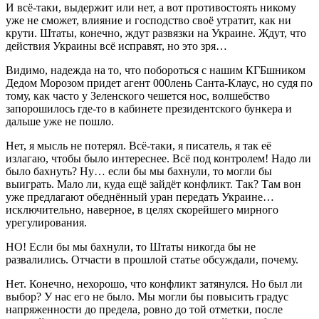
И всё-таки, выдержит или нет, а вот противостоять никому
уже не сможет, влияние и господство своё утратит, как ни
крути. Штаты, конечно, ждут развязки на Украине. Ждут, что
действия Украины всё исправят, но это зря…
Видимо, надежда на то, что побороться с нашим КГБшником
Дедом Морозом придет агент 000лень Санта-Клаус, но судя по
тому, как часто у Зеленского чешется нос, волшебство
запорошилось где-то в кабинете президентского бункера и
дальше уже не пошло.
Нет, я мысль не потерял. Всё-таки, я писатель, я так её
излагаю, чтобы было интереснее. Всё под контролем! Надо ли
было бахнуть? Ну… если бы мы бахнули, то могли бы
выиграть. Мало ли, куда ещё зайдёт конфликт. Так? Там вон
уже предлагают обеднённый уран передать Украине…
исключительно, наверное, в целях скорейшего мирного
урегулирования.
НО! Если бы мы бахнули, то Штаты никогда бы не
развалились. Отчасти в прошлой статье обсуждали, почему.
Нет. Конечно, нехорошо, что конфликт затянулся. Но был ли
выбор? У нас его не было. Мы могли бы повысить градус
напряженности до предела, ровно до той отметки, после