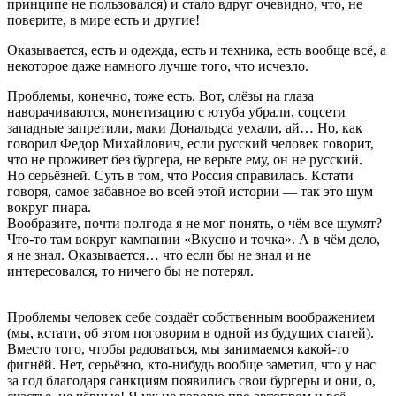
принципе не пользовался) и стало вдруг очевидно, что, не
поверите, в мире есть и другие!
Оказывается, есть и одежда, есть и техника, есть вообще всё, а
некоторое даже намного лучше того, что исчезло.
Проблемы, конечно, тоже есть. Вот, слёзы на глаза
наворачиваются, монетизацию с ютуба убрали, соцсети
западные запретили, маки Дональдса уехали, ай… Но, как
говорил Федор Михайлович, если русский человек говорит,
что не проживет без бургера, не верьте ему, он не русский.
Но серьёзней. Суть в том, что Россия справилась. Кстати
говоря, самое забавное во всей этой истории — так это шум
вокруг пиара.
Вообразите, почти полгода я не мог понять, о чём все шумят?
Что-то там вокруг кампании «Вкусно и точка». А в чём дело,
я не знал. Оказывается… что если бы не знал и не
интересовался, то ничего бы не потерял.
Проблемы человек себе создаёт собственным воображением
(мы, кстати, об этом поговорим в одной из будущих статей).
Вместо того, чтобы радоваться, мы занимаемся какой-то
фигнёй. Нет, серьёзно, кто-нибудь вообще заметил, что у нас
за год благодаря санкциям появились свои бургеры и они, о,