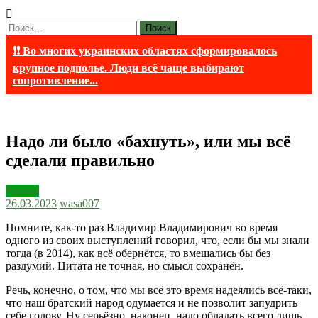
Найти:
❗❗ Во многих украинских областях сформировалось
крупное подполье. Люди всё чаще выбирают
сопротивление...
Надо ли было «бахнуть», или мы всё
сделали правильно
Россия
26.03.2023
wasa007
Помните, как-то раз Владимир Владимирович во время
одного из своих выступлений говорил, что, если бы мы знали
тогда (в 2014), как всё обернётся, то вмешались бы без
раздумий. Цитата не точная, но смысл сохранён.
Речь, конечно, о том, что мы всё это время надеялись всё-таки,
что наш братский народ одумается и не позволит запудрить
себе голову. Ну серьёзно, наконец, надо обладать всего лишь