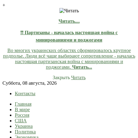
+
Читать....
❗❗
Партизаны - началась настоящая война с
минированиями и поджогами
Во многих украинских областях сформировалось крупное
подполье. Люди всё чаще выбирают сопротивление - началась
настоящая партизанская война с минированиями и
поджогами.
Читать...
Закрыть
Читать
Skip
Суббота, 08 августа, 2026
to
Контакты
content
Главная
lentaruss
lentaruss — Новости
В мире
Россия
США
Украина
Политика
Экономика