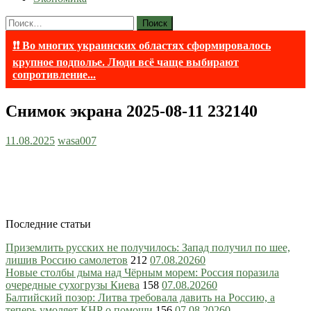
Найти:
❗❗ Во многих украинских областях сформировалось
крупное подполье. Люди всё чаще выбирают
сопротивление...
Снимок экрана 2025-08-11 232140
11.08.2025
wasa007
Последние статьи
Приземлить русских не получилось: Запад получил по шее,
лишив Россию самолетов
212
07.08.2026
0
Новые столбы дыма над Чёрным морем: Россия поразила
очередные сухогрузы Киева
158
07.08.2026
0
Балтийский позор: Литва требовала давить на Россию, а
теперь умоляет КНР о помощи
156
07.08.2026
0