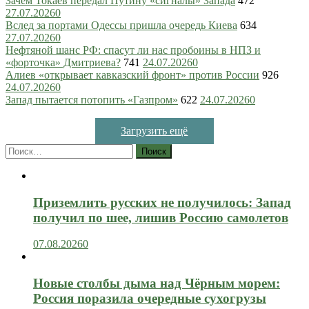
Зачем Токаев передал Путину «сигналы» Запада
472
27.07.2026
0
Вслед за портами Одессы пришла очередь Киева
634
27.07.2026
0
Нефтяной шанс РФ: спасут ли нас пробоины в НПЗ и
«форточка» Дмитриева?
741
24.07.2026
0
Алиев «открывает кавказский фронт» против России
926
24.07.2026
0
Запад пытается потопить «Газпром»
622
24.07.2026
0
Загрузить ещё
Найти:
Приземлить русских не получилось: Запад
получил по шее, лишив Россию самолетов
07.08.2026
0
Новые столбы дыма над Чёрным морем:
Россия поразила очередные сухогрузы