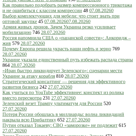
Как правильно подобрать размер компрессионного трикотажа
и не ошибиться с классом компрессии
48
07.08.2026
0
Выбор комплектующих для мебели: что стоит знать при
оптовой закупке
45
07.08.2026
07.08.2026
0
Армия живых дронов. Зачем Украина резко усиливает
мобилизацию
746
28.07.2026
0
Россия напомнила США о «пацанской совести»: Анкоридж –
жив
579
28.07.2026
0
Почему Европа решила украсть наши нефть и зерно
769
28.07.2026
0
Украине указали единственный путь избежать распада страны
864
28.07.2026
0
«Иран быстро ликвидирует Зеленского»: сценарии мести
Украине за атаку корабля
810
28.07.2026
0
Стратегический консалтинг — решения для эффективного
развития бизнеса
242
27.07.2026
0
Как учиться по YouTube эффективнее: конспект из ролика
вместо пересмотра
231
27.07.2026
0
Зеленский везет Трампу ультиматум для России
520
27.07.2026
0
Потеря России обошлась в миллиарды: волна ликвидаций
накрыла всю Прибалтику
652
27.07.2026
0
Путин отказал Токаеву: СВО «заморозке» не подлежит
615
27.07.2026
0