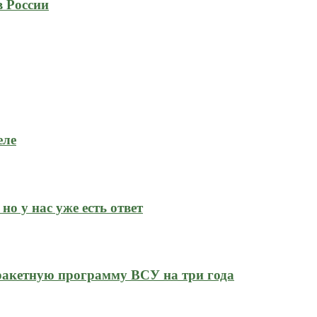
в России
еле
но у нас уже есть ответ
ракетную программу ВСУ на три года