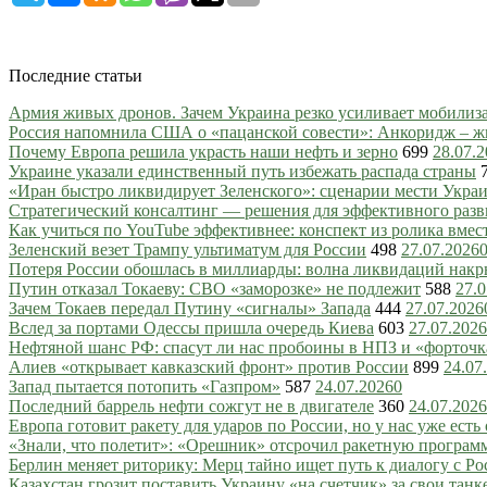
Последние статьи
Армия живых дронов. Зачем Украина резко усиливает мобили
Россия напомнила США о «пацанской совести»: Анкоридж – ж
Почему Европа решила украсть наши нефть и зерно
699
28.07.
Украине указали единственный путь избежать распада страны
«Иран быстро ликвидирует Зеленского»: сценарии мести Украин
Стратегический консалтинг — решения для эффективного разв
Как учиться по YouTube эффективнее: конспект из ролика вмес
Зеленский везет Трампу ультиматум для России
498
27.07.2026
Потеря России обошлась в миллиарды: волна ликвидаций нак
Путин отказал Токаеву: СВО «заморозке» не подлежит
588
27.0
Зачем Токаев передал Путину «сигналы» Запада
444
27.07.2026
Вслед за портами Одессы пришла очередь Киева
603
27.07.2026
Нефтяной шанс РФ: спасут ли нас пробоины в НПЗ и «форточ
Алиев «открывает кавказский фронт» против России
899
24.07
Запад пытается потопить «Газпром»
587
24.07.2026
0
Последний баррель нефти сожгут не в двигателе
360
24.07.2026
Европа готовит ракету для ударов по России, но у нас уже есть 
«Знали, что полетит»: «Орешник» отсрочил ракетную програм
Берлин меняет риторику: Мерц тайно ищет путь к диалогу с Ро
Казахстан грозит поставить Украину «на счетчик» за свои танк