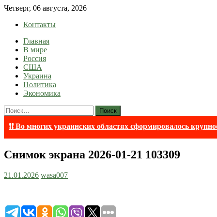
Skip
Четверг, 06 августа, 2026
to
Контакты
content
Главная
lentaruss
lentaruss — Новости
В мире
Россия
США
Украина
Политика
Экономика
Найти:
❗❗ Во многих украинских областях сформировалось крупно
Снимок экрана 2026-01-21 103309
21.01.2026
wasa007