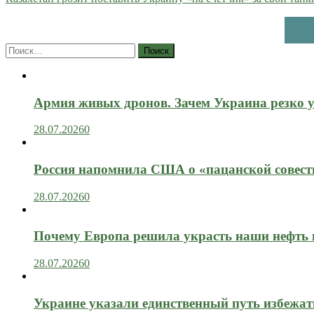
Найти:
Армия живых дронов. Зачем Украина резко 
28.07.2026
0
Россия напомнила США о «пацанской совест
28.07.2026
0
Почему Европа решила украсть наши нефть 
28.07.2026
0
Украине указали единственный путь избежат