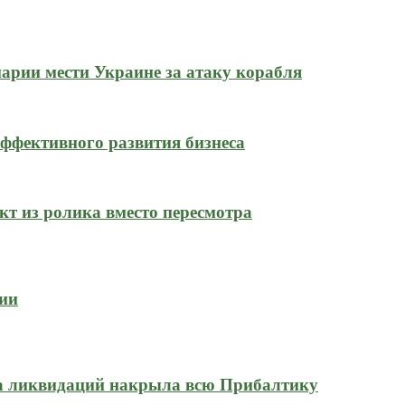
нарии мести Украине за атаку корабля
ффективного развития бизнеса
кт из ролика вместо пересмотра
сии
на ликвидаций накрыла всю Прибалтику