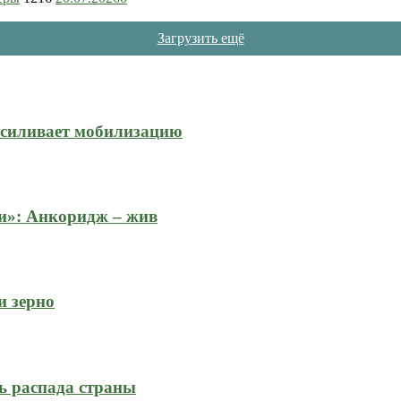
Загрузить ещё
усиливает мобилизацию
и»: Анкоридж – жив
и зерно
ь распада страны