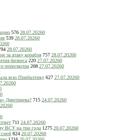
зацию
576
28.07.2026
0
ив
539
28.07.2026
0
2026
0
794
28.07.2026
0
е за атаку корабля
757
28.07.2026
0
ития бизнеса
220
27.07.2026
0
то пересмотра
208
27.07.2026
0
0
рыла всю Прибалтику
627
27.07.2026
0
7.2026
0
0
0
ка» Дмитриева?
715
24.07.2026
0
.2026
0
0
ответ
711
24.07.2026
0
му ВСУ на три года
1275
20.07.2026
0
ссией
824
20.07.2026
0
еры
1216
20.07.2026
0