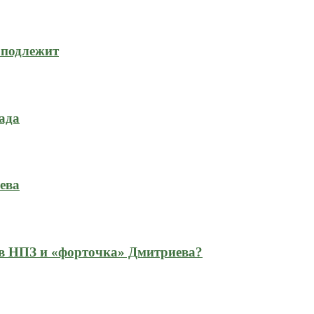
 подлежит
ада
ева
 в НПЗ и «форточка» Дмитриева?