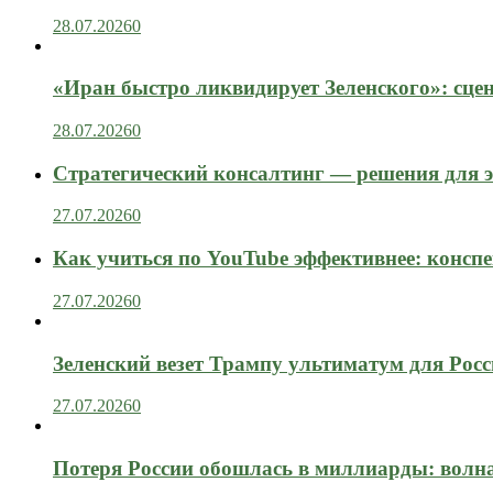
28.07.2026
0
«Иран быстро ликвидирует Зеленского»: сце
28.07.2026
0
Стратегический консалтинг — решения для э
27.07.2026
0
Как учиться по YouTube эффективнее: конспе
27.07.2026
0
Зеленский везет Трампу ультиматум для Рос
27.07.2026
0
Потеря России обошлась в миллиарды: вол