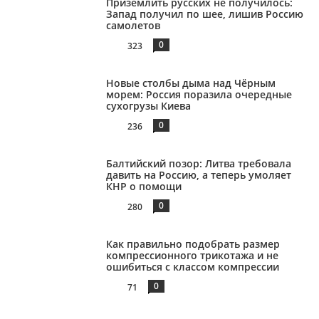
Приземлить русских не получилось:
Запад получил по шее, лишив Россию
самолетов
0
323
Новые столбы дыма над Чёрным
морем: Россия поразила очередные
сухогрузы Киева
0
236
Балтийский позор: Литва требовала
давить на Россию, а теперь умоляет
КНР о помощи
0
280
Как правильно подобрать размер
компрессионного трикотажа и не
ошибиться с классом компрессии
0
71