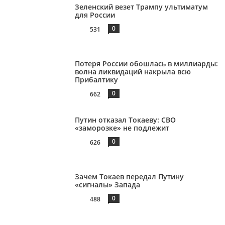
Зеленский везет Трампу ультиматум
для России
0
531
Потеря России обошлась в миллиарды:
волна ликвидаций накрыла всю
Прибалтику
0
662
Путин отказал Токаеву: СВО
«заморозке» не подлежит
0
626
Зачем Токаев передал Путину
«сигналы» Запада
0
488