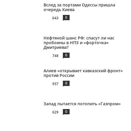
Вслед за портами Одессы пришла
очередь Киева
0
643
Нефтяной шанс РФ: спасут ли нас
пробоины в НПЗ и «форточка»
Дмитриева?
0
748
Алиев «открывает кавказский фронт»
против России
0
937
Запад пытается потопить «Газпром»
0
629