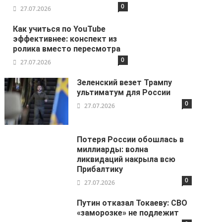
0
27.07.2026
Как учиться по YouTube
эффективнее: конспект из
ролика вместо пересмотра
0
27.07.2026
Зеленский везет Трампу
ультиматум для России
0
27.07.2026
Потеря России обошлась в
миллиарды: волна
ликвидаций накрыла всю
Прибалтику
0
27.07.2026
Путин отказал Токаеву: СВО
«заморозке» не подлежит