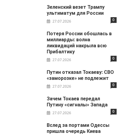
Зеленский везет Трампу
ультиматум для России
0
27.07.2026
Потеря России обошлась в
миллиарды: волна
ликвидаций накрыла всю
Прибалтику
0
27.07.2026
Путин отказал Токаеву: СВО
«заморозке» не подлежит
0
27.07.2026
Зачем Токаев передал
Путину «сигналы» Запада
0
27.07.2026
Вслед за портами Одессы
пришла очередь Киева