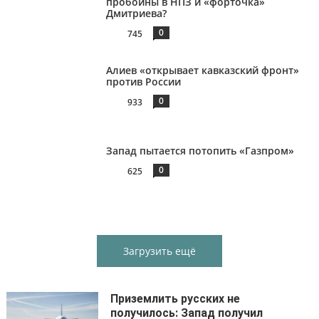
пробоины в НПЗ и «форточка»
Дмитриева?
0
745
Алиев «открывает кавказский фронт»
против России
0
933
Запад пытается потопить «Газпром»
0
625
Загрузить ещё
Приземлить русских не
получилось: Запад получил