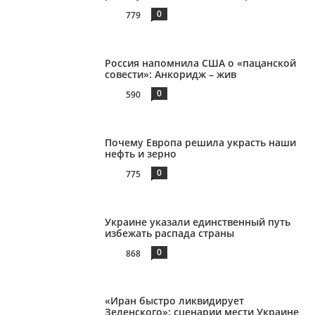
0
779
Россия напомнила США о «пацанской
совести»: Анкоридж – жив
0
590
Почему Европа решила украсть наши
нефть и зерно
0
775
Украине указали единственный путь
избежать распада страны
0
868
«Иран быстро ликвидирует
Зеленского»: сценарии мести Украине