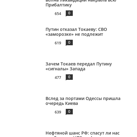
Прибалтику
0
654
Путин отказал Токаеву: СВО
«заморозке» не подлежит
0
619
Зачем Токаев передал Путину
«сигналы» Запада
0
477
Вслед за портами Одессы пришла
очередь Киева
0
639
Нефтяной шанс РФ: спасут ли нас