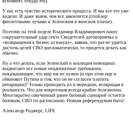
вспомнит, откуда это).
У нас есть чувство исторического процесса. И мы все это уже
видели. И даже знаем, чем все закончится (спойлер:
фиолетовыми лучами и Зеленским в женском платье).
Поэтому на этой неделе Владимир Владимирович нанес
сокрушительный удар секте Свидетелей договорнячка и
«возвращения к бизнес аз южуал», заявив, что раз не удается
достичь целей СВО дипломатически, то придется делать как
обычно.
Ну а что делать, если Зеленский и коалиция немощных
выдвигают все новые неадекватные требования,
показывающие, что мир им не нужен (и при этом еще и
обвиняют Путина в том, что он не согласен платить
репарации)? Только приводить их в меридиан, возвращая в
реальность. Что для невротиков всегда крайне болезненно.
Многократно озвученный ранее базовый сценарий остается
базовым, СВО по расписанию. Новым референдумам быть!
Александр Роджерс, LIFE