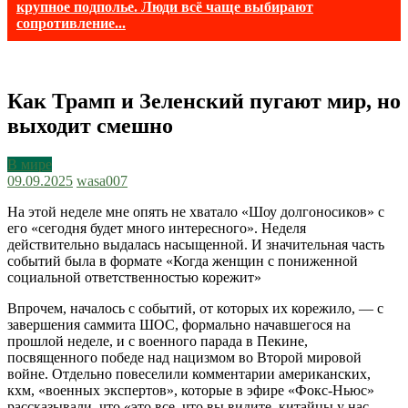
крупное подполье. Люди всё чаще выбирают
сопротивление...
Как Трамп и Зеленский пугают мир, но
выходит смешно
В мире
09.09.2025
wasa007
На этой неделе мне опять не хватало «Шоу долгоносиков» с
его «сегодня будет много интересного». Неделя
действительно выдалась насыщенной. И значительная часть
событий была в формате «Когда женщин с пониженной
социальной ответственностью корежит»
Впрочем, началось с событий, от которых их корежило, — с
завершения саммита ШОС, формально начавшегося на
прошлой неделе, и с военного парада в Пекине,
посвященного победе над нацизмом во Второй мировой
войне. Отдельно повеселили комментарии американских,
кхм, «военных экспертов», которые в эфире «Фокс-Ньюс»
рассказывали, что «это все, что вы видите, китайцы у нас