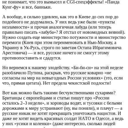
не понимает, что это вымысел и CGI-спецэффекты! «Панда
Кунг-фу» и все, баиньки.
А вообще, я сильно удивлен, как это в Киеве до сих пор до
подобного не додумались. У них ведь уже были «пункты
незламности» и прочая аналогичная лабуда (или теперь
правильно писать «лабуба»? Я отстал от новомодных веяний).
Нужно создать еще министерство потужности и министерство
перемоги (Киев при этом переименовать в Нью-Москву, а
Украину в Ук-Русь, строго по заветам Остапа Ибрагимовича
Арестовича) — и все, русские ничего не смогут этому
противопоставить и сдадутся.
Но вернемся к нашему злодейству. «Би-би-си» на этой неделе
разоблачило Путина, раскрыв, что русские коварно «не
согласны на мир на невыгодных России условиях» (это, если
что, прямая цитата). Нет предела чекистской подлости!
Вот как можно быть такими бесчувственными сухарями?
Британцы с европейцами и статьи пишут про «России
осталось 2–3 недели», и хороводы водят, и тусовки с белыми
дорожками к миру устраивают (ну, вы поняли), и плачут — а
русские никак не хотят прекращать уничтожать нацистов. И
даже не хотят видеть красивых солдат НАТО в Одессе, а ведь
у них «усики и коленки» (даже интересно, сколько людей