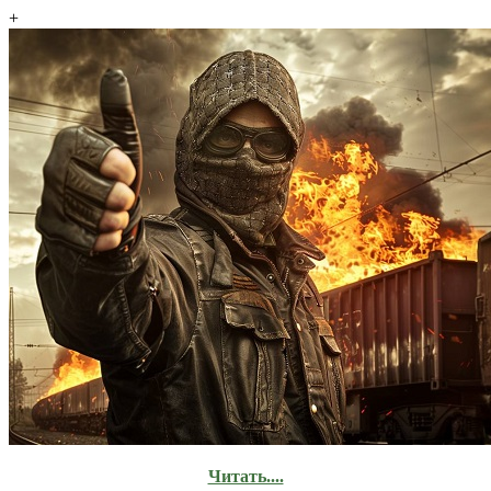
+
Читать....