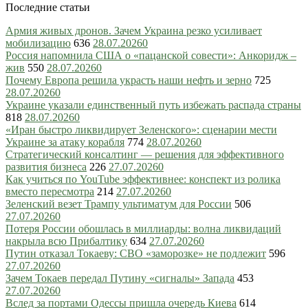
Последние статьи
Армия живых дронов. Зачем Украина резко усиливает
мобилизацию
636
28.07.2026
0
Россия напомнила США о «пацанской совести»: Анкоридж –
жив
550
28.07.2026
0
Почему Европа решила украсть наши нефть и зерно
725
28.07.2026
0
Украине указали единственный путь избежать распада страны
818
28.07.2026
0
«Иран быстро ликвидирует Зеленского»: сценарии мести
Украине за атаку корабля
774
28.07.2026
0
Стратегический консалтинг — решения для эффективного
развития бизнеса
226
27.07.2026
0
Как учиться по YouTube эффективнее: конспект из ролика
вместо пересмотра
214
27.07.2026
0
Зеленский везет Трампу ультиматум для России
506
27.07.2026
0
Потеря России обошлась в миллиарды: волна ликвидаций
накрыла всю Прибалтику
634
27.07.2026
0
Путин отказал Токаеву: СВО «заморозке» не подлежит
596
27.07.2026
0
Зачем Токаев передал Путину «сигналы» Запада
453
27.07.2026
0
Вслед за портами Одессы пришла очередь Киева
614