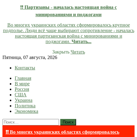
❗❗
Партизаны - началась настоящая война с
минированиями и поджогами
Во многих украинских областях сформировалось крупное
подполье. Люди всё чаще выбирают сопротивление - началась
настоящая партизанская война с минированиями и
поджогами.
Читать...
Закрыть
Читать
Skip
Пятница, 07 августа, 2026
to
Контакты
content
Главная
lentaruss
lentaruss — Новости
В мире
Россия
США
Украина
Политика
Экономика
Найти:
❗❗ Во многих украинских областях сформировалось