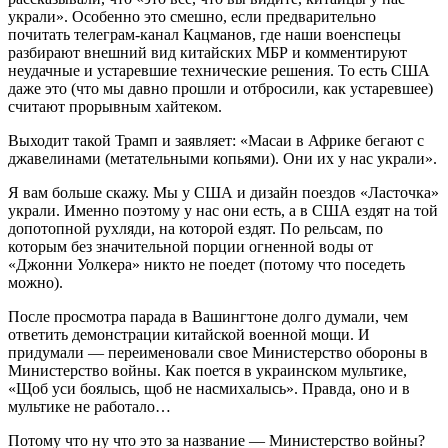
украли». Особенно это смешно, если предварительно
почитать телеграм-канал Кацманов, где наши военспецы
разбирают внешний вид китайских МБР и комментируют
неудачные и устаревшие технические решения. То есть США
даже это (что мы давно прошли и отбросили, как устаревшее)
считают прорывным хайтеком.
Выходит такой Трамп и заявляет: «Масаи в Африке бегают с
джавелинами (метательными копьями). Они их у нас украли».
Я вам больше скажу. Мы у США и дизайн поездов «Ласточка»
украли. Именно поэтому у нас они есть, а в США ездят на той
допотопной рухляди, на которой ездят. По рельсам, по
которым без значительной порции огненной воды от
«Джонни Уолкера» никто не поедет (потому что поседеть
можно).
После просмотра парада в Вашингтоне долго думали, чем
ответить демонстрации китайской военной мощи. И
придумали — переименовали свое Министерство обороны в
Министерство войны. Как поется в украинском мультике,
«Щоб уси боялысь, щоб не насмихалысь». Правда, оно и в
мультике не работало…
Потому что ну что это за название — Министерство войны?