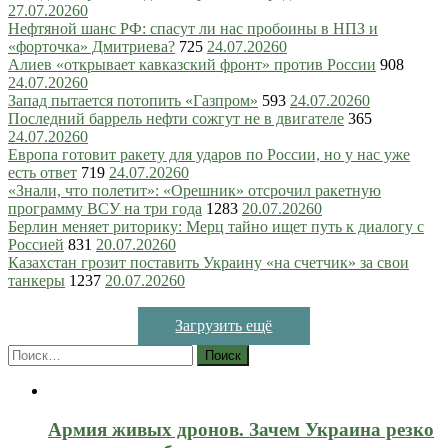
27.07.2026
0
Нефтяной шанс РФ: спасут ли нас пробоины в НПЗ и
«форточка» Дмитриева?
725
24.07.2026
0
Алиев «открывает кавказский фронт» против России
908
24.07.2026
0
Запад пытается потопить «Газпром»
593
24.07.2026
0
Последний баррель нефти сожгут не в двигателе
365
24.07.2026
0
Европа готовит ракету для ударов по России, но у нас уже
есть ответ
719
24.07.2026
0
«Знали, что полетит»: «Орешник» отсрочил ракетную
программу ВСУ на три года
1283
20.07.2026
0
Берлин меняет риторику: Мерц тайно ищет путь к диалогу с
Россией
831
20.07.2026
0
Казахстан грозит поставить Украину «на счетчик» за свои
танкеры
1237
20.07.2026
0
Загрузить ещё
Найти:
Армия живых дронов. Зачем Украина резко