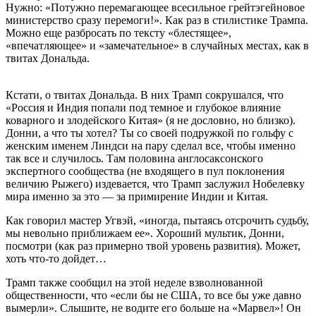
Нужно: «Потужно перемагающее всесильное грейтэгейновое
министерство сразу перемоги!». Как раз в стилистике Трампа.
Можно еще разбросать по тексту «блестящее»,
«впечатляющее» и «замечательное» в случайных местах, как в
твитах Дональда.
Кстати, о твитах Дональда. В них Трамп сокрушался, что
«Россия и Индия попали под темное и глубокое влияние
коварного и злодейского Китая» (я не дословно, но близко).
Донни, а что ты хотел? Ты со своей подружкой по гольфу с
женским именем Линдси на пару сделал все, чтобы именно
так все и случилось. Там половина англосаксонского
экспертного сообщества (не входящего в пул поклонения
величию Рыжего) издевается, что Трамп заслужил Нобелевку
мира именно за это — за примирение Индии и Китая.
Как говорил мастер Угвэй, «иногда, пытаясь отсрочить судьбу,
мы невольно приближаем ее». Хороший мультик, Донни,
посмотри (как раз примерно твой уровень развития). Может,
хоть что-то дойдет…
Трамп также сообщил на этой неделе взволнованной
общественности, что «если бы не США, то все бы уже давно
вымерли». Слышите, не водите его больше на «Марвел»! Он