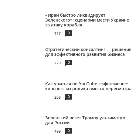
«Иран быстро ликвидирует
Зеленского»: сценарии мести Украине
за атаку корабля
0
757
Стратегический консалтинг — решения
для эффективного развития бизнеса
0
220
Как учиться по YouTube эффективнее:
конспект из ролика вместо пересмотра
0
208
Зеленский везет Трампу ультиматум
для России
0
499