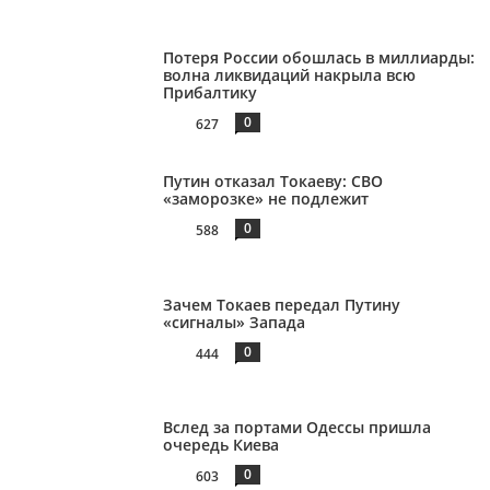
Потеря России обошлась в миллиарды:
волна ликвидаций накрыла всю
Прибалтику
0
627
Путин отказал Токаеву: СВО
«заморозке» не подлежит
0
588
Зачем Токаев передал Путину
«сигналы» Запада
0
444
Вслед за портами Одессы пришла
очередь Киева
0
603