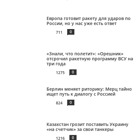
Европа готовит ракету для ударов по
России, но у нас уже есть ответ
0
711
«Знали, что полетит»: «Орешник»
отсрочил ракетную программу ВСУ на
три года
0
1275
Берлин меняет риторику: Мерц тайно
ищет путь к диалогу с Россией
0
824
Казахстан грозит поставить Украину
«на счетчик» за свои танкеры
0
1216