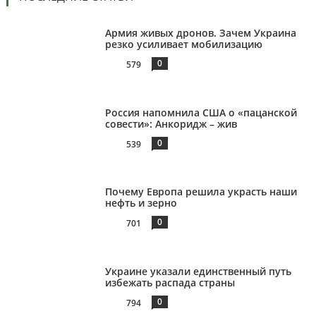
Армия живых дронов. Зачем Украина
резко усиливает мобилизацию
0
579
Россия напомнила США о «пацанской
совести»: Анкоридж – жив
0
539
Почему Европа решила украсть наши
нефть и зерно
0
701
Украине указали единственный путь
избежать распада страны
0
794