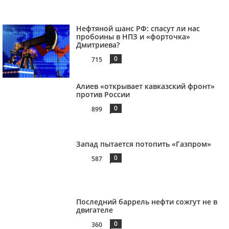
Нефтяной шанс РФ: спасут ли нас
пробоины в НПЗ и «форточка»
Дмитриева?
0
715
Алиев «открывает кавказский фронт»
против России
0
899
Запад пытается потопить «Газпром»
0
587
Последний баррель нефти сожгут не в
двигателе
0
360