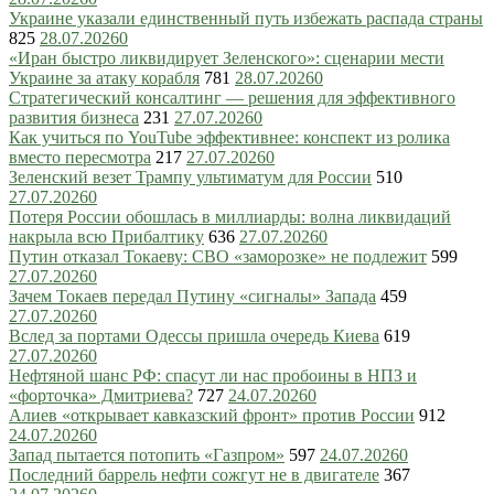
Украине указали единственный путь избежать распада страны
825
28.07.2026
0
«Иран быстро ликвидирует Зеленского»: сценарии мести
Украине за атаку корабля
781
28.07.2026
0
Стратегический консалтинг — решения для эффективного
развития бизнеса
231
27.07.2026
0
Как учиться по YouTube эффективнее: конспект из ролика
вместо пересмотра
217
27.07.2026
0
Зеленский везет Трампу ультиматум для России
510
27.07.2026
0
Потеря России обошлась в миллиарды: волна ликвидаций
накрыла всю Прибалтику
636
27.07.2026
0
Путин отказал Токаеву: СВО «заморозке» не подлежит
599
27.07.2026
0
Зачем Токаев передал Путину «сигналы» Запада
459
27.07.2026
0
Вслед за портами Одессы пришла очередь Киева
619
27.07.2026
0
Нефтяной шанс РФ: спасут ли нас пробоины в НПЗ и
«форточка» Дмитриева?
727
24.07.2026
0
Алиев «открывает кавказский фронт» против России
912
24.07.2026
0
Запад пытается потопить «Газпром»
597
24.07.2026
0
Последний баррель нефти сожгут не в двигателе
367