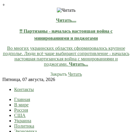
+
Читать....
❗❗
Партизаны - началась настоящая война с
минированиями и поджогами
Во многих украинских областях сформировалось крупное
подполье. Люди всё чаще выбирают сопротивление - началась
настоящая партизанская война с минированиями и
поджогами.
Читать...
Закрыть
Читать
Skip
Пятница, 07 августа, 2026
to
Контакты
content
Главная
lentaruss
lentaruss — Новости
В мире
Россия
США
Украина
Политика
Экономика