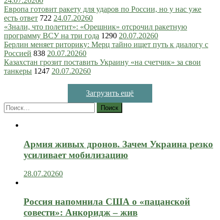
24.07.2026
0
Европа готовит ракету для ударов по России, но у нас уже
есть ответ
722
24.07.2026
0
«Знали, что полетит»: «Орешник» отсрочил ракетную
программу ВСУ на три года
1290
20.07.2026
0
Берлин меняет риторику: Мерц тайно ищет путь к диалогу с
Россией
838
20.07.2026
0
Казахстан грозит поставить Украину «на счетчик» за свои
танкеры
1247
20.07.2026
0
Загрузить ещё
Найти:
Армия живых дронов. Зачем Украина резко
усиливает мобилизацию
28.07.2026
0
Россия напомнила США о «пацанской
совести»: Анкоридж – жив