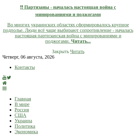
❗❗
Партизаны - началась настоящая война с
минированиями и поджогами
Во многих украинских областях сформировалось крупное
подполье. Люди всё чаще выбирают сопротивление - началась
настоящая партизанская война с минированиями и
поджогами.
Читать...
Закрыть
Читать
Skip
Четверг, 06 августа, 2026
to
Контакты
content
lentaruss
lentaruss — Новости
Главная
В мире
Россия
США
Украина
Политика
Экономика