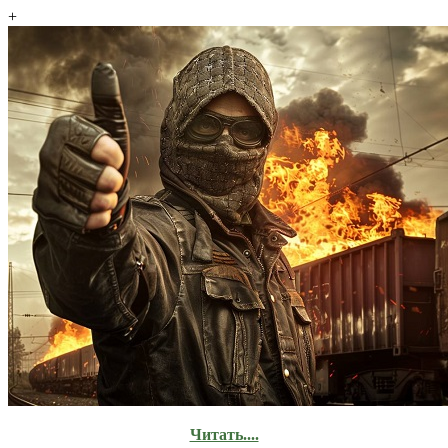
+
Читать....