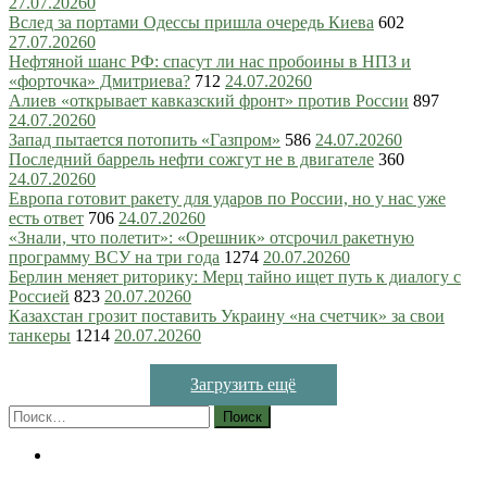
27.07.2026
0
Вслед за портами Одессы пришла очередь Киева
602
27.07.2026
0
Нефтяной шанс РФ: спасут ли нас пробоины в НПЗ и
«форточка» Дмитриева?
712
24.07.2026
0
Алиев «открывает кавказский фронт» против России
897
24.07.2026
0
Запад пытается потопить «Газпром»
586
24.07.2026
0
Последний баррель нефти сожгут не в двигателе
360
24.07.2026
0
Европа готовит ракету для ударов по России, но у нас уже
есть ответ
706
24.07.2026
0
«Знали, что полетит»: «Орешник» отсрочил ракетную
программу ВСУ на три года
1274
20.07.2026
0
Берлин меняет риторику: Мерц тайно ищет путь к диалогу с
Россией
823
20.07.2026
0
Казахстан грозит поставить Украину «на счетчик» за свои
танкеры
1214
20.07.2026
0
Загрузить ещё
Найти: