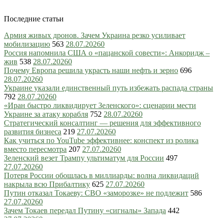
Последние статьи
Армия живых дронов. Зачем Украина резко усиливает
мобилизацию
563
28.07.2026
0
Россия напомнила США о «пацанской совести»: Анкоридж –
жив
538
28.07.2026
0
Почему Европа решила украсть наши нефть и зерно
696
28.07.2026
0
Украине указали единственный путь избежать распада страны
792
28.07.2026
0
«Иран быстро ликвидирует Зеленского»: сценарии мести
Украине за атаку корабля
752
28.07.2026
0
Стратегический консалтинг — решения для эффективного
развития бизнеса
219
27.07.2026
0
Как учиться по YouTube эффективнее: конспект из ролика
вместо пересмотра
207
27.07.2026
0
Зеленский везет Трампу ультиматум для России
497
27.07.2026
0
Потеря России обошлась в миллиарды: волна ликвидаций
накрыла всю Прибалтику
625
27.07.2026
0
Путин отказал Токаеву: СВО «заморозке» не подлежит
586
27.07.2026
0
Зачем Токаев передал Путину «сигналы» Запада
442